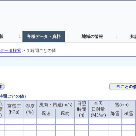
報
各種データ・資料
地域の情報
知
データ検索
>
１時間ごとの値
１時間ごとの値）
点
日照
全天
風向・風速(m/s)
雪(cm)
蒸気圧
湿度
度
時間
日射量
(hPa)
(％)
風速
風向
降雪
積雪
)
(h)
(MJ/㎡)