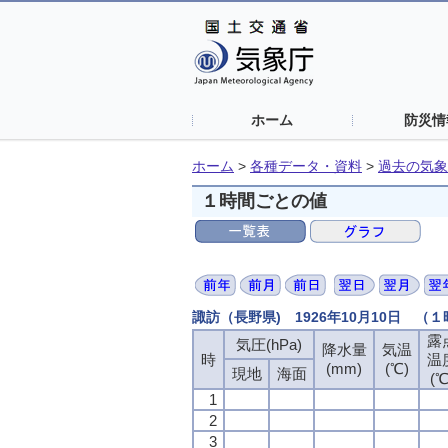
ホーム
防災情
ホーム
>
各種データ・資料
>
過去の気象
１時間ごとの値
諏訪（長野県) 1926年10月10日 （
露
気圧(hPa)
降水量
気温
時
温
(mm)
(℃)
現地
海面
(℃
1
2
3