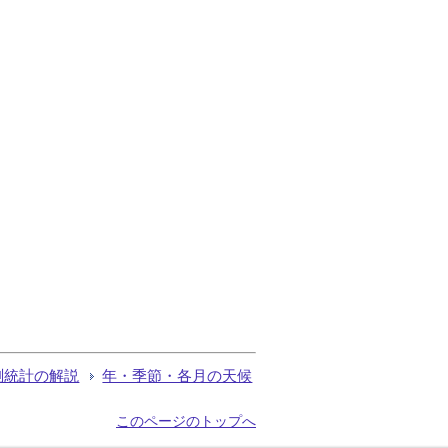
測統計の解説
年・季節・各月の天候
このページのトップへ