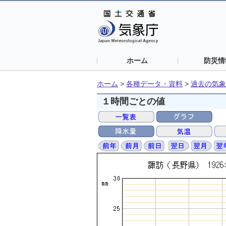
ホーム
防災情
ホーム
>
各種データ・資料
>
過去の気象
１時間ごとの値