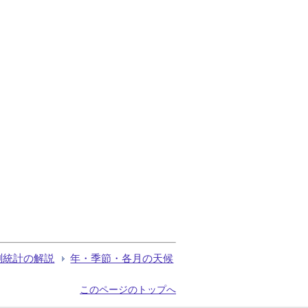
測統計の解説
年・季節・各月の天候
このページのトップへ