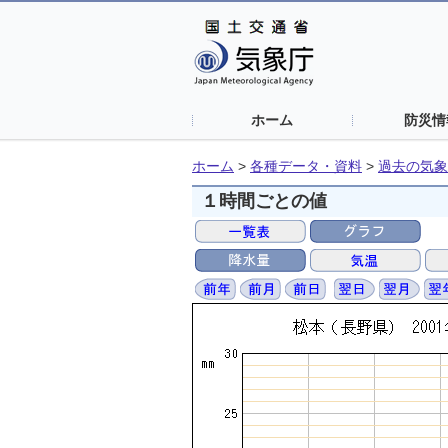
ホーム
防災情
ホーム
>
各種データ・資料
>
過去の気象
１時間ごとの値