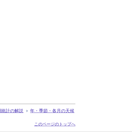
測統計の解説
年・季節・各月の天候
このページのトップへ