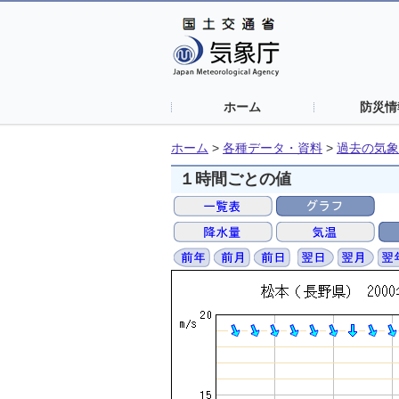
ホーム
防災情
ホーム
>
各種データ・資料
>
過去の気象
１時間ごとの値