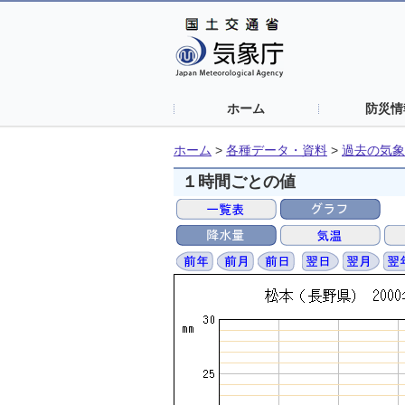
ホーム
防災情
ホーム
>
各種データ・資料
>
過去の気象
１時間ごとの値