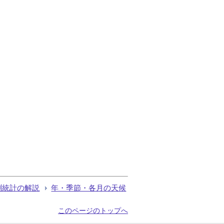
測統計の解説
年・季節・各月の天候
このページのトップへ