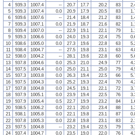
4
939.3
1007.4
--
20.7
17.7
20.2
83
2.
5
939.3
1007.4
0.0
20.9
17.9
20.5
83
1.
6
939.6
1007.6
--
21.4
18.4
21.2
83
1.
7
939.3
1007.1
0.0
21.9
18.7
21.6
82
1.
8
939.4
1007.0
--
22.9
19.1
22.1
79
1.
9
939.3
1006.6
0.0
24.0
19.3
22.4
75
0.
10
938.6
1005.0
0.0
27.3
19.6
22.8
63
5.
11
938.4
1004.7
--
27.5
19.8
23.1
63
4.
12
938.0
1004.2
--
28.1
19.6
22.8
60
5.
13
937.8
1004.6
0.0
25.3
21.0
24.9
77
4.
14
937.5
1004.4
0.0
25.0
21.1
25.0
79
4.
15
937.3
1003.8
0.0
26.3
19.4
22.5
66
5.
16
937.5
1004.3
0.0
25.2
19.3
22.4
70
4.
17
937.8
1004.8
0.0
24.5
19.1
22.1
72
3.
18
937.9
1005.1
0.0
23.9
19.4
22.5
76
3.
19
937.9
1005.4
0.5
22.7
19.9
23.2
84
1.
20
938.5
1006.2
0.0
22.1
20.0
23.4
88
1.
21
938.1
1005.8
0.0
22.1
19.8
23.1
87
0.
22
937.8
1005.3
0.0
22.8
19.8
23.1
83
2.
23
937.5
1004.8
--
23.2
19.4
22.5
79
3.
24
937.4
1004.7
0.0
23.5
19.0
22.0
76
4.