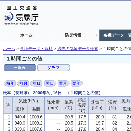
ホーム
防災情報
各種データ・
ホーム
>
各種データ・資料
>
過去の気象データ検索
>
１時間ごとの
１時間ごとの値
松本（長野県) 2000年9月16日 （１時間ごとの値）
露点
気圧(hPa)
風向・
降水量
気温
蒸気圧
湿度
時
温度
(mm)
(℃)
(hPa)
(％)
現地
海面
風
(℃)
1
940.4
1008.6
--
20.9
17.5
20.0
81
2.
2
940.0
1008.2
--
20.5
17.3
19.7
82
2.
3
939.6
1007.8
--
20.6
17.8
20.4
84
2.