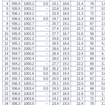
4
935.9
1003.2
0.0
23.1
18.6
21.4
76
1.
5
935.9
1003.2
--
22.8
18.6
21.4
77
0.
6
936.1
1003.2
--
23.9
18.5
21.3
72
2.
7
936.0
1002.9
0.0
24.7
18.6
21.4
69
2.
8
936.1
1002.7
--
25.7
19.1
22.1
67
2.
9
935.8
1002.0
--
27.4
19.5
22.7
62
2.
10
935.9
1002.0
--
27.7
18.7
21.6
58
3.
11
935.6
1001.2
--
29.8
19.8
23.1
55
2.
12
935.1
1001.0
--
28.5
18.6
21.4
55
4.
13
934.9
1000.7
--
28.6
18.4
21.2
54
2.
14
934.7
1000.6
--
28.4
19.3
22.4
58
4.
15
934.5
1000.4
--
28.0
19.5
22.7
60
4.
16
934.2
1000.2
--
27.7
19.2
22.2
60
3.
17
934.6
1001.0
0.0
26.2
19.4
22.5
66
4.
18
935.1
1001.6
0.0
26.0
19.4
22.5
67
3.
19
935.7
1002.3
0.0
25.5
18.9
21.8
67
2.
20
936.3
1003.1
--
25.1
19.0
22.0
69
0.
21
936.6
1003.4
0.0
24.9
18.6
21.4
68
0.
22
936.6
1003.5
--
24.7
18.9
21.8
70
1.
23
936.6
1003.6
--
24.2
18.8
21.7
72
1.
24
936.3
1003.5
--
23.4
19.3
22.4
78
2.