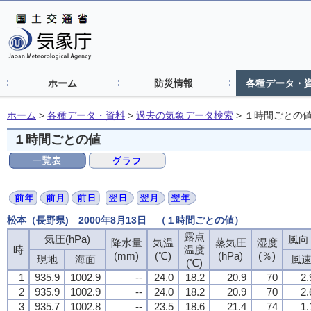
ホーム
防災情報
各種データ・
ホーム
>
各種データ・資料
>
過去の気象データ検索
>
１時間ごとの
１時間ごとの値
松本（長野県) 2000年8月13日 （１時間ごとの値）
露点
気圧(hPa)
風向・
降水量
気温
蒸気圧
湿度
時
温度
(mm)
(℃)
(hPa)
(％)
現地
海面
風
(℃)
1
935.9
1002.9
--
24.0
18.2
20.9
70
2.
2
935.9
1002.9
--
24.0
18.2
20.9
70
2.
3
935.7
1002.8
--
23.5
18.6
21.4
74
1.