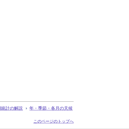
測統計の解説
年・季節・各月の天候
このページのトップへ