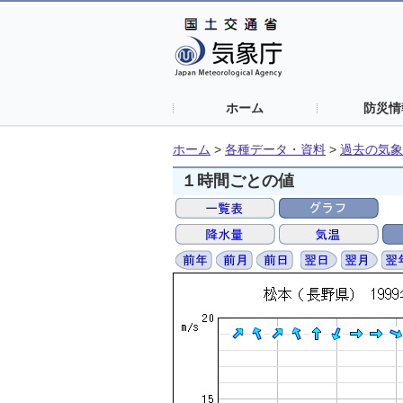
ホーム
防災情
ホーム
>
各種データ・資料
>
過去の気象
１時間ごとの値