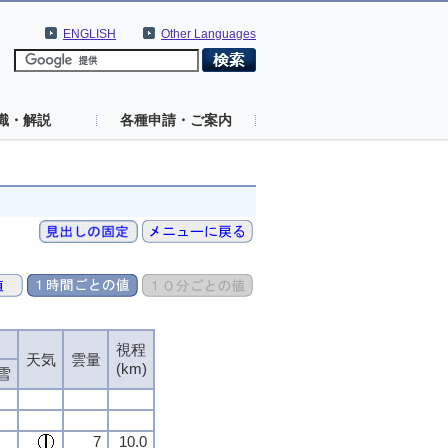
ENGLISH
Other Languages
識・解説
各種申請・ご案内
視程
天気
雲量
(km)
雪
7
10.0