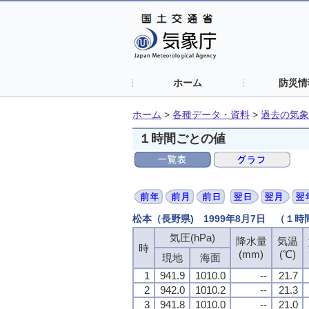
ホーム
防災情
ホーム
>
各種データ・資料
>
過去の気象
１時間ごとの値
松本（長野県) 1999年8月7日 （１
気圧(hPa)
降水量
気温
時
(mm)
(℃)
現地
海面
1
941.9
1010.0
--
21.7
2
942.0
1010.2
--
21.3
3
941.8
1010.0
--
21.0