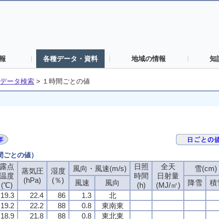
報
各種データ・資料
地域の情報
知
データ検索
>
１時間ごとの値
時間ごとの値）
露点
日照
全天
風向・風速(m/s)
雪(cm)
蒸気圧
湿度
温度
時間
日射量
(hPa)
(％)
風速
風向
降雪
積
(℃)
(h)
(MJ/㎡)
19.3
22.4
86
1.3
北
19.2
22.2
88
0.8
東南東
18.9
21.8
88
0.8
東北東