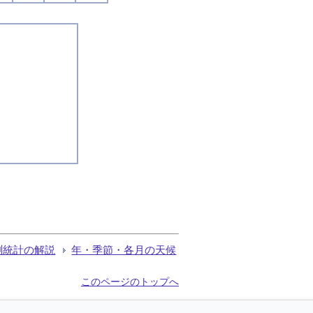
測統計の解説
年・季節・各月の天候
このページのトップへ