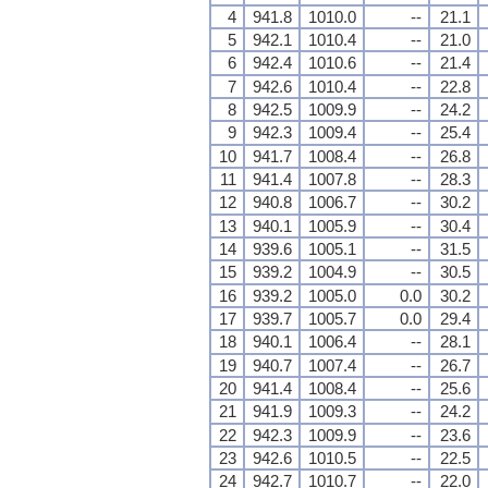
4
941.8
1010.0
--
21.1
5
942.1
1010.4
--
21.0
6
942.4
1010.6
--
21.4
7
942.6
1010.4
--
22.8
8
942.5
1009.9
--
24.2
9
942.3
1009.4
--
25.4
10
941.7
1008.4
--
26.8
11
941.4
1007.8
--
28.3
12
940.8
1006.7
--
30.2
13
940.1
1005.9
--
30.4
14
939.6
1005.1
--
31.5
15
939.2
1004.9
--
30.5
16
939.2
1005.0
0.0
30.2
17
939.7
1005.7
0.0
29.4
18
940.1
1006.4
--
28.1
19
940.7
1007.4
--
26.7
20
941.4
1008.4
--
25.6
21
941.9
1009.3
--
24.2
22
942.3
1009.9
--
23.6
23
942.6
1010.5
--
22.5
24
942.7
1010.7
--
22.0