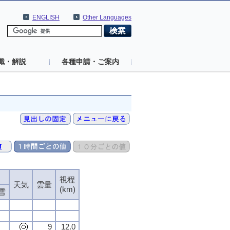
ENGLISH
Other Languages
識・解説
各種申請・ご案内
視程
天気
雲量
(km)
雪
9
12.0