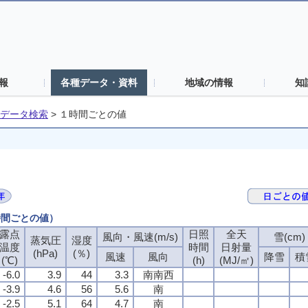
報
各種データ・資料
地域の情報
知
データ検索
>
１時間ごとの値
時間ごとの値）
露点
日照
全天
風向・風速(m/s)
雪(cm)
蒸気圧
湿度
温度
時間
日射量
(hPa)
(％)
風速
風向
降雪
積
(℃)
(h)
(MJ/㎡)
-6.0
3.9
44
3.3
南南西
-3.9
4.6
56
5.6
南
-2.5
5.1
64
4.7
南