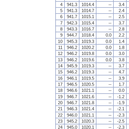
4
941.3
1014.4
--
3.4
5
941.3
1014.7
--
2.4
6
941.7
1015.1
--
2.5
7
942.3
1015.4
--
3.7
8
943.3
1016.7
--
2.8
9
944.7
1018.4
0.0
2.2
10
945.3
1019.3
0.0
1.4
11
946.2
1020.2
0.0
1.8
12
946.2
1019.8
0.0
3.0
13
946.2
1019.6
0.0
3.8
14
945.9
1019.3
--
3.7
15
946.2
1019.3
--
4.7
16
946.1
1019.5
--
3.9
17
946.5
1020.5
--
1.7
18
946.6
1021.1
--
0.0
19
946.7
1021.6
--
-1.2
20
946.7
1021.8
--
-1.9
21
946.3
1021.4
--
-2.1
22
946.0
1021.1
--
-2.3
23
945.2
1020.3
--
-2.5
24
945.0
1020.1
--
-2.3