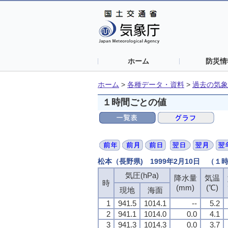
ホーム
防災情
ホーム
>
各種データ・資料
>
過去の気象
１時間ごとの値
松本（長野県) 1999年2月10日 （１
気圧(hPa)
降水量
気温
時
(mm)
(℃)
現地
海面
1
941.5
1014.1
--
5.2
2
941.1
1014.0
0.0
4.1
3
941.3
1014.3
0.0
3.7