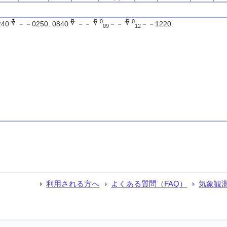
0
0
240
－－0250. 0840
－－
－－
－－1220.
09
12
利用される方へ
よくある質問（FAQ）
気象観