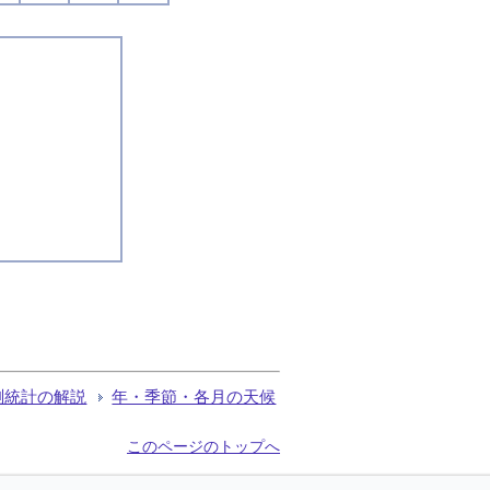
測統計の解説
年・季節・各月の天候
このページのトップへ