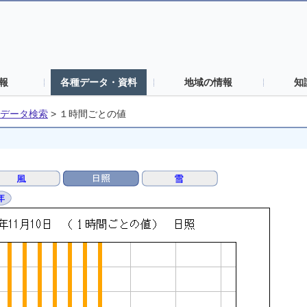
報
各種データ・資料
地域の情報
知
データ検索
>
１時間ごとの値