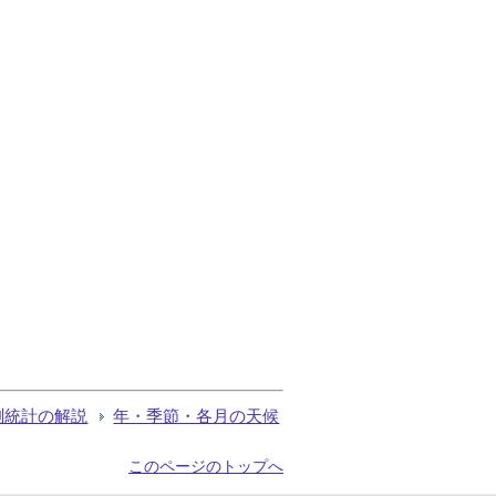
測統計の解説
年・季節・各月の天候
このページのトップへ