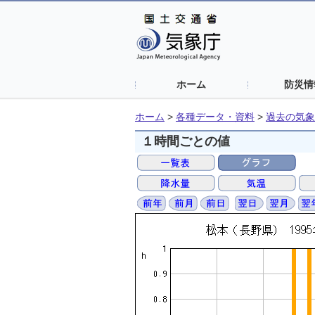
ホーム
防災情
ホーム
>
各種データ・資料
>
過去の気象
１時間ごとの値