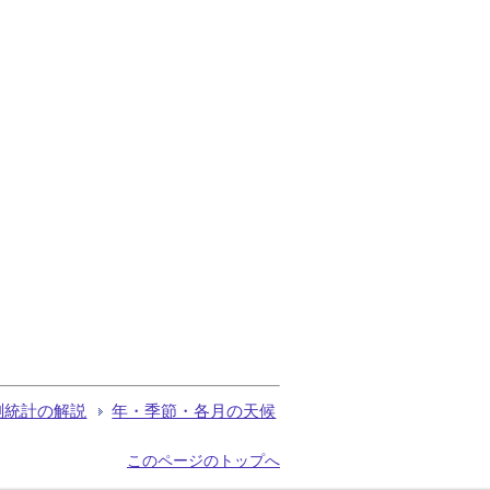
測統計の解説
年・季節・各月の天候
このページのトップへ