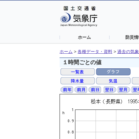
ホーム
防災情
ホーム
>
各種データ・資料
>
過去の気象
１時間ごとの値