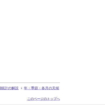
測統計の解説
年・季節・各月の天候
このページのトップへ