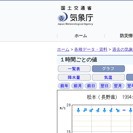
ホーム
防災情
ホーム
>
各種データ・資料
>
過去の気象
１時間ごとの値