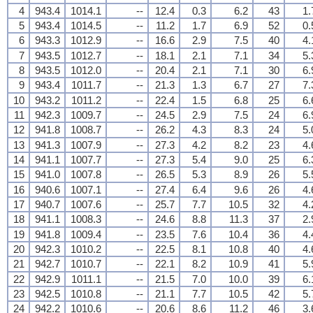
4
943.4
1014.1
--
12.4
0.3
6.2
43
1.
5
943.4
1014.5
--
11.2
1.7
6.9
52
0.
6
943.3
1012.9
--
16.6
2.9
7.5
40
4.
7
943.5
1012.7
--
18.1
2.1
7.1
34
5.
8
943.5
1012.0
--
20.4
2.1
7.1
30
6.
9
943.4
1011.7
--
21.3
1.3
6.7
27
7.
10
943.2
1011.2
--
22.4
1.5
6.8
25
6.
11
942.3
1009.7
--
24.5
2.9
7.5
24
6.
12
941.8
1008.7
--
26.2
4.3
8.3
24
5.
13
941.3
1007.9
--
27.3
4.2
8.2
23
4.
14
941.1
1007.7
--
27.3
5.4
9.0
25
6.
15
941.0
1007.8
--
26.5
5.3
8.9
26
5.
16
940.6
1007.1
--
27.4
6.4
9.6
26
4.
17
940.7
1007.6
--
25.7
7.7
10.5
32
4.
18
941.1
1008.3
--
24.6
8.8
11.3
37
2.
19
941.8
1009.4
--
23.5
7.6
10.4
36
4.
20
942.3
1010.2
--
22.5
8.1
10.8
40
4.
21
942.7
1010.7
--
22.1
8.2
10.9
41
5.
22
942.9
1011.1
--
21.5
7.0
10.0
39
6.
23
942.5
1010.8
--
21.1
7.7
10.5
42
5.
24
942.2
1010.6
--
20.6
8.6
11.2
46
3.