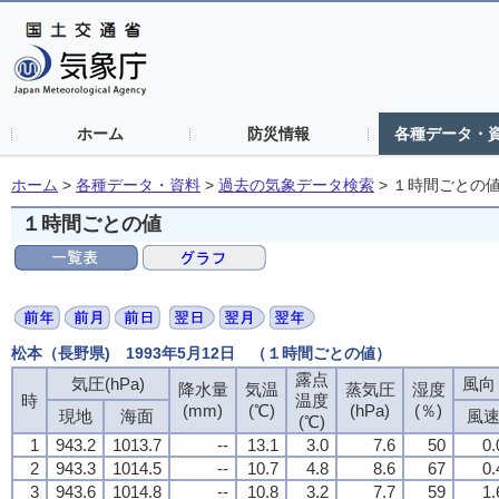
ホーム
防災情報
各種データ・
ホーム
>
各種データ・資料
>
過去の気象データ検索
>
１時間ごとの
１時間ごとの値
松本（長野県) 1993年5月12日 （１時間ごとの値）
露点
気圧(hPa)
風向・
降水量
気温
蒸気圧
湿度
時
温度
(mm)
(℃)
(hPa)
(％)
現地
海面
風
(℃)
1
943.2
1013.7
--
13.1
3.0
7.6
50
0.
2
943.3
1014.5
--
10.7
4.8
8.6
67
0.
3
943.6
1014.8
--
10.8
3.2
7.7
59
1.