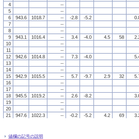
4
4
4
4
--
--
--
--
5
5
5
5
--
--
--
--
6
6
6
6
943.6
943.6
943.6
943.6
1018.7
1018.7
1018.7
1018.7
--
--
--
--
-2.8
-2.8
-2.8
-2.8
-5.2
-5.2
-5.2
-5.2
0.
0.
0.
0.
7
7
7
7
--
--
--
--
8
8
8
8
--
--
--
--
9
9
9
9
943.1
943.1
943.1
943.1
1016.4
1016.4
1016.4
1016.4
--
--
--
--
3.4
3.4
3.4
3.4
-4.0
-4.0
-4.0
-4.0
4.5
4.5
4.5
4.5
58
58
58
58
2.
2.
2.
2.
10
10
10
10
--
--
--
--
11
11
11
11
--
--
--
--
12
12
12
12
942.6
942.6
942.6
942.6
1014.8
1014.8
1014.8
1014.8
--
--
--
--
7.3
7.3
7.3
7.3
-4.0
-4.0
-4.0
-4.0
5.
5.
5.
5.
13
13
13
13
--
--
--
--
14
14
14
14
--
--
--
--
15
15
15
15
942.9
942.9
942.9
942.9
1015.5
1015.5
1015.5
1015.5
--
--
--
--
5.7
5.7
5.7
5.7
-9.7
-9.7
-9.7
-9.7
2.9
2.9
2.9
2.9
32
32
32
32
5.
5.
5.
5.
16
16
16
16
--
--
--
--
17
17
17
17
--
--
--
--
18
18
18
18
945.5
945.5
945.5
945.5
1019.2
1019.2
1019.2
1019.2
--
--
--
--
2.6
2.6
2.6
2.6
-8.2
-8.2
-8.2
-8.2
3.
3.
3.
3.
19
19
19
19
--
--
--
--
20
20
20
20
--
--
--
--
21
21
21
21
947.6
947.6
947.6
947.6
1022.3
1022.3
1022.3
1022.3
--
--
--
--
-0.2
-0.2
-0.2
-0.2
-5.2
-5.2
-5.2
-5.2
4.2
4.2
4.2
4.2
69
69
69
69
3.
3.
3.
3.
22
22
22
22
--
--
--
--
23
23
23
23
--
--
--
--
24
24
24
24
949.0
949.0
949.0
949.0
1024.3
1024.3
1024.3
1024.3
--
--
--
--
-1.9
-1.9
-1.9
-1.9
-5.9
-5.9
-5.9
-5.9
0.
0.
0.
0.
値欄の記号の説明