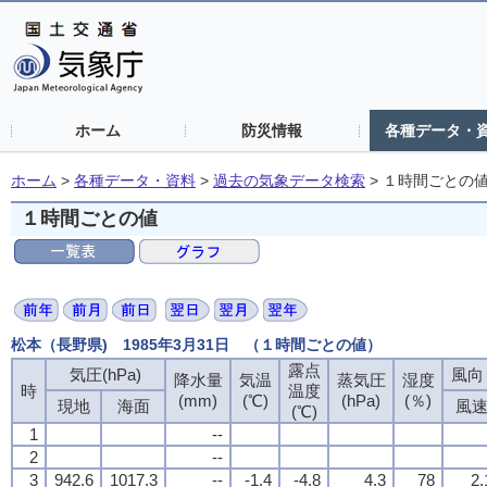
ホーム
防災情報
各種データ・
ホーム
>
各種データ・資料
>
過去の気象データ検索
>
１時間ごとの
１時間ごとの値
松本（長野県) 1985年3月31日 （１時間ごとの値）
露点
露点
露点
露点
気圧(hPa)
気圧(hPa)
気圧(hPa)
気圧(hPa)
風向・
風向・
風向・
風向・
降水量
降水量
降水量
降水量
気温
気温
気温
気温
蒸気圧
蒸気圧
蒸気圧
蒸気圧
湿度
湿度
湿度
湿度
時
時
時
時
温度
温度
温度
温度
(mm)
(mm)
(mm)
(mm)
(℃)
(℃)
(℃)
(℃)
(hPa)
(hPa)
(hPa)
(hPa)
(％)
(％)
(％)
(％)
現地
現地
現地
現地
海面
海面
海面
海面
風
風
風
風
(℃)
(℃)
(℃)
(℃)
1
1
1
1
--
--
--
--
2
2
2
2
--
--
--
--
3
3
3
3
942.6
942.6
942.6
942.6
1017.3
1017.3
1017.3
1017.3
--
--
--
--
-1.4
-1.4
-1.4
-1.4
-4.8
-4.8
-4.8
-4.8
4.3
4.3
4.3
4.3
78
78
78
78
2.
2.
2.
2.