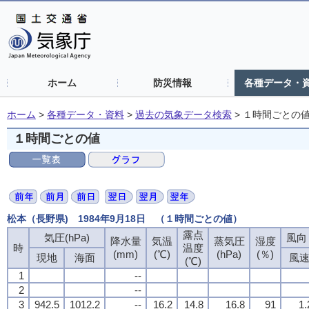
ホーム
防災情報
各種データ・
ホーム
>
各種データ・資料
>
過去の気象データ検索
>
１時間ごとの
１時間ごとの値
松本（長野県) 1984年9月18日 （１時間ごとの値）
露点
気圧(hPa)
風向・
降水量
気温
蒸気圧
湿度
時
温度
(mm)
(℃)
(hPa)
(％)
現地
海面
風
(℃)
1
--
2
--
3
942.5
1012.2
--
16.2
14.8
16.8
91
1.