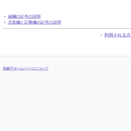
値欄の記号の説明
天気欄と記事欄の記号の説明
利用される方
気象庁ホームページについて