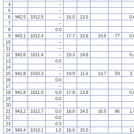
4
--
5
--
6
942.5
1012.5
--
15.0
13.5
0.
7
--
8
0.0
9
943.1
1012.4
--
17.7
13.6
15.6
77
0.
10
--
11
--
12
942.6
1011.4
--
19.3
14.6
0.
13
0.0
14
--
15
941.8
1010.3
--
19.9
11.6
13.7
59
3.
16
0.0
17
--
18
941.8
1011.0
0.0
17.8
13.8
0.
19
0.0
20
--
21
943.2
1012.7
0.0
16.8
14.5
16.5
86
1.
22
0.0
23
0.5
24
943.4
1013.1
1.0
16.0
15.0
1.