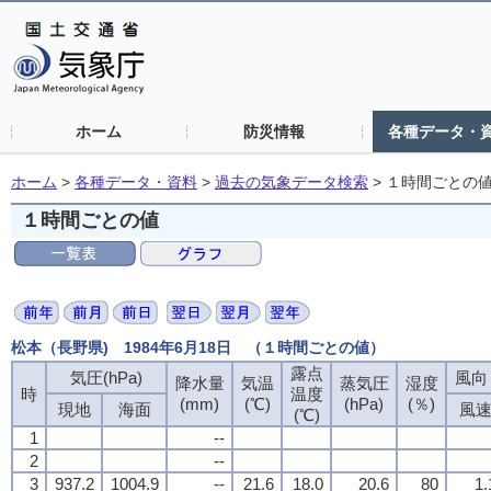
ホーム
防災情報
各種データ・
ホーム
>
各種データ・資料
>
過去の気象データ検索
>
１時間ごとの
１時間ごとの値
松本（長野県) 1984年6月18日 （１時間ごとの値）
露点
気圧(hPa)
風向・
降水量
気温
蒸気圧
湿度
時
温度
(mm)
(℃)
(hPa)
(％)
現地
海面
風
(℃)
1
--
2
--
3
937.2
1004.9
--
21.6
18.0
20.6
80
1.