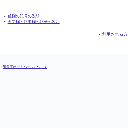
値欄の記号の説明
天気欄と記事欄の記号の説明
利用される方
気象庁ホームページについて