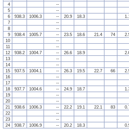
4
--
5
--
6
938.3
1006.3
--
20.9
18.3
1.
7
--
8
--
9
938.4
1005.7
--
23.5
18.6
21.4
74
2.
10
--
11
--
12
938.2
1004.7
--
26.6
18.9
2.
13
--
14
--
15
937.5
1004.1
--
26.3
19.5
22.7
66
2.
16
--
17
--
18
937.7
1004.6
--
24.9
18.7
1.
19
--
20
--
21
938.6
1006.3
--
22.2
19.1
22.1
83
0.
22
--
23
--
24
938.7
1006.9
--
20.2
18.3
0.