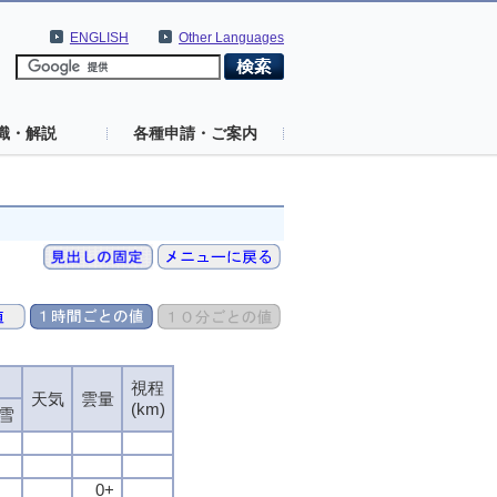
ENGLISH
Other Languages
識・解説
各種申請・ご案内
視程
天気
雲量
(km)
雪
0+