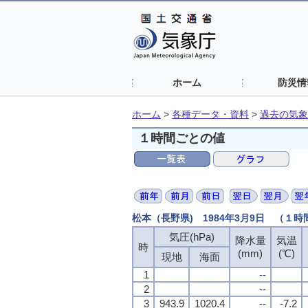
ホーム
防災情
ホーム
>
各種データ・資料
>
過去の気象
１時間ごとの値
松本（長野県) 1984年3月9日 （１
気圧(hPa)
降水量
気温
時
(mm)
(℃)
現地
海面
1
--
2
--
3
943.9
1020.4
--
-7.2