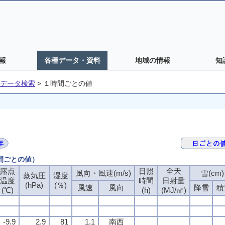
報
各種データ・資料
地域の情報
知
データ検索
>
１時間ごとの値
時間ごとの値）
露点
日照
全天
風向・風速(m/s)
雪(cm)
蒸気圧
湿度
温度
時間
日射量
(hPa)
(％)
風速
風向
降雪
積
(℃)
(h)
(MJ/㎡)
-9.9
2.9
81
1.1
南西