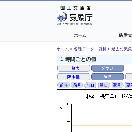
ホーム
防災情
ホーム
>
各種データ・資料
>
過去の気象
１時間ごとの値