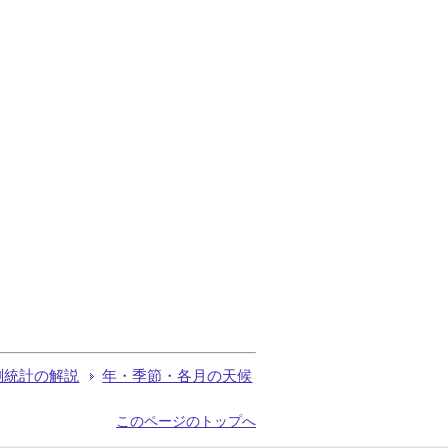
測統計の解説
年・季節・各月の天候
このページのトップへ