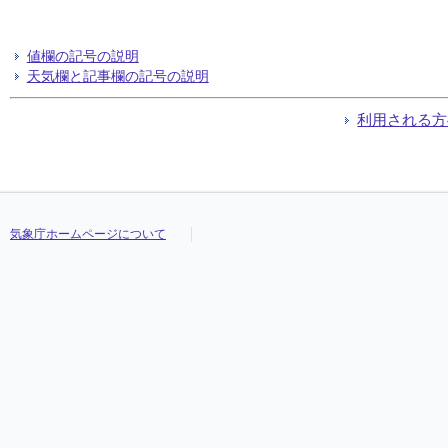
値欄の記号の説明
天気欄と記事欄の記号の説明
利用される方
気象庁ホームページについて