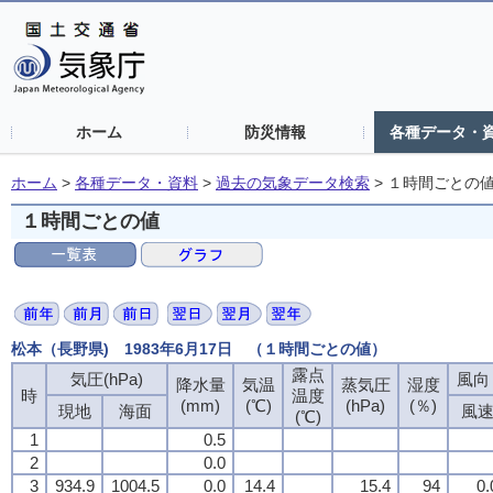
ホーム
防災情報
各種データ・
ホーム
>
各種データ・資料
>
過去の気象データ検索
>
１時間ごとの
１時間ごとの値
松本（長野県) 1983年6月17日 （１時間ごとの値）
露点
気圧(hPa)
風向・
降水量
気温
蒸気圧
湿度
時
温度
(mm)
(℃)
(hPa)
(％)
現地
海面
風
(℃)
1
0.5
2
0.0
3
934.9
1004.5
0.0
14.4
15.4
94
0.