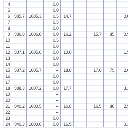
4
0.0
5
0.0
6
935.7
1005.3
0.5
14.7
0.
7
0.5
8
0.0
9
936.8
1006.0
0.0
16.2
15.7
85
0.
10
0.5
11
0.0
12
937.1
1005.6
0.0
19.0
1.
13
0.0
14
0.0
15
937.2
1005.7
--
18.8
17.0
79
2.
16
0.0
17
0.0
18
938.3
1007.2
0.0
17.7
3.
19
--
20
--
21
940.2
1009.5
--
16.8
16.5
86
2.
22
--
23
0.0
24
940.3
1009.6
0.0
16.5
0.