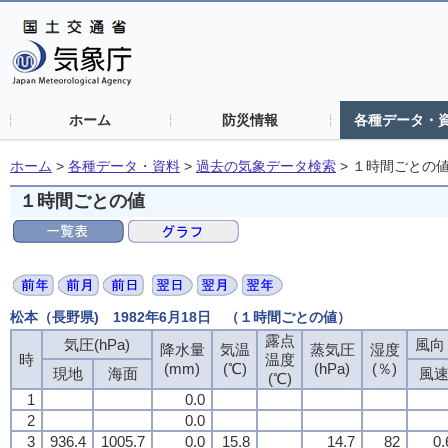
ホーム
防災情報
各種データ・
ホーム
>
各種データ・資料
>
過去の気象データ検索
>
１時間ごとの
１時間ごとの値
松本（長野県) 1982年6月18日 （１時間ごとの値）
露点
気圧(hPa)
風向・
降水量
気温
蒸気圧
湿度
時
温度
(mm)
(℃)
(hPa)
(％)
現地
海面
風
(℃)
1
0.0
2
0.0
3
936.4
1005.7
0.0
15.8
14.7
82
0.