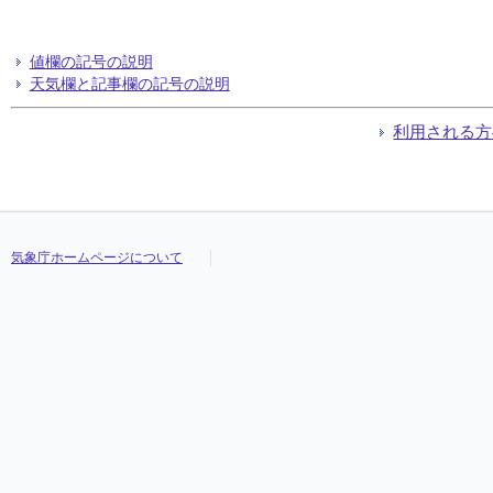
値欄の記号の説明
天気欄と記事欄の記号の説明
利用される方
気象庁ホームページについて