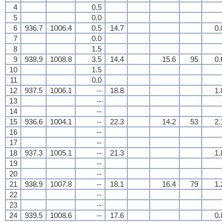
4
0.5
5
0.0
6
936.7
1006.4
0.5
14.7
0.
7
0.0
8
1.5
9
938.9
1008.8
3.5
14.4
15.6
95
0.
10
1.5
11
0.0
12
937.5
1006.1
--
18.8
1.
13
--
14
--
15
936.6
1004.1
--
22.3
14.2
53
2.
16
--
17
--
18
937.3
1005.1
--
21.3
1.
19
--
20
--
21
938.9
1007.8
--
18.1
16.4
79
1.
22
--
23
--
24
939.5
1008.6
--
17.6
0.