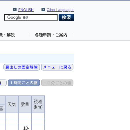
ENGLISH
Other Languages
識・解説
各種申請・ご案内
視程
視程
視程
視程
天気
天気
天気
天気
雲量
雲量
雲量
雲量
(km)
(km)
(km)
(km)
雪
雪
雪
雪
10-
10-
10-
10-