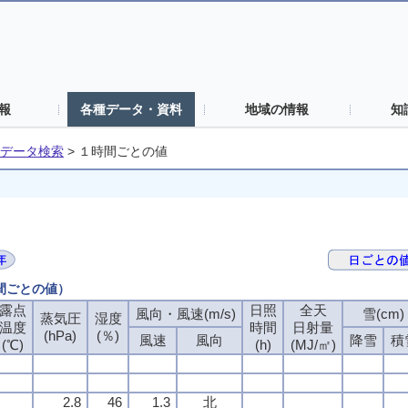
報
各種データ・資料
地域の情報
知
データ検索
>
１時間ごとの値
時間ごとの値）
露点
露点
露点
露点
日照
日照
日照
日照
全天
全天
全天
全天
風向・風速(m/s)
風向・風速(m/s)
風向・風速(m/s)
風向・風速(m/s)
雪(cm)
雪(cm)
雪(cm)
雪(cm)
蒸気圧
蒸気圧
蒸気圧
蒸気圧
湿度
湿度
湿度
湿度
温度
温度
温度
温度
時間
時間
時間
時間
日射量
日射量
日射量
日射量
(hPa)
(hPa)
(hPa)
(hPa)
(％)
(％)
(％)
(％)
風速
風速
風速
風速
風向
風向
風向
風向
降雪
降雪
降雪
降雪
積
積
積
積
(℃)
(℃)
(℃)
(℃)
(h)
(h)
(h)
(h)
(MJ/㎡)
(MJ/㎡)
(MJ/㎡)
(MJ/㎡)
2.8
2.8
2.8
2.8
46
46
46
46
1.3
1.3
1.3
1.3
北
北
北
北