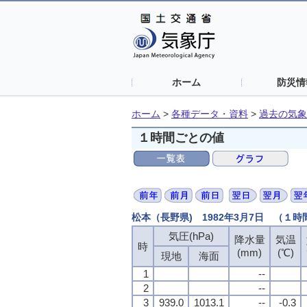
ホーム
防災情
ホーム
>
各種データ・資料
>
過去の気象
１時間ごとの値
松本（長野県) 1982年3月7日 （１
気圧(hPa)
気圧(hPa)
気圧(hPa)
気圧(hPa)
降水量
降水量
降水量
降水量
気温
気温
気温
気温
時
時
時
時
(mm)
(mm)
(mm)
(mm)
(℃)
(℃)
(℃)
(℃)
現地
現地
現地
現地
海面
海面
海面
海面
1
1
1
1
--
--
--
--
2
2
2
2
--
--
--
--
3
3
3
3
939.0
939.0
939.0
939.0
1013.1
1013.1
1013.1
1013.1
--
--
--
--
-0.3
-0.3
-0.3
-0.3