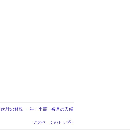
測統計の解説
年・季節・各月の天候
このページのトップへ