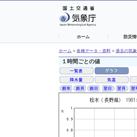
ホーム
防災情
ホーム
>
各種データ・資料
>
過去の気象
１時間ごとの値