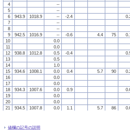
4
4
4
4
--
--
--
--
5
5
5
5
--
--
--
--
6
6
6
6
943.9
943.9
943.9
943.9
1018.9
1018.9
1018.9
1018.9
--
--
--
--
-2.4
-2.4
-2.4
-2.4
0.
0.
0.
0.
7
7
7
7
--
--
--
--
8
8
8
8
--
--
--
--
9
9
9
9
942.5
942.5
942.5
942.5
1016.9
1016.9
1016.9
1016.9
--
--
--
--
-0.6
-0.6
-0.6
-0.6
4.4
4.4
4.4
4.4
75
75
75
75
0.
0.
0.
0.
10
10
10
10
0.0
0.0
0.0
0.0
11
11
11
11
0.0
0.0
0.0
0.0
12
12
12
12
938.8
938.8
938.8
938.8
1012.8
1012.8
1012.8
1012.8
0.5
0.5
0.5
0.5
-0.4
-0.4
-0.4
-0.4
0.
0.
0.
0.
13
13
13
13
0.5
0.5
0.5
0.5
14
14
14
14
1.0
1.0
1.0
1.0
15
15
15
15
934.6
934.6
934.6
934.6
1008.1
1008.1
1008.1
1008.1
0.0
0.0
0.0
0.0
0.4
0.4
0.4
0.4
5.7
5.7
5.7
5.7
90
90
90
90
0.
0.
0.
0.
16
16
16
16
0.0
0.0
0.0
0.0
17
17
17
17
0.0
0.0
0.0
0.0
18
18
18
18
934.3
934.3
934.3
934.3
1007.6
1007.6
1007.6
1007.6
0.0
0.0
0.0
0.0
0.9
0.9
0.9
0.9
0.
0.
0.
0.
19
19
19
19
0.0
0.0
0.0
0.0
20
20
20
20
0.0
0.0
0.0
0.0
21
21
21
21
934.5
934.5
934.5
934.5
1007.8
1007.8
1007.8
1007.8
0.0
0.0
0.0
0.0
1.1
1.1
1.1
1.1
5.7
5.7
5.7
5.7
86
86
86
86
0.
0.
0.
0.
22
22
22
22
0.0
0.0
0.0
0.0
23
23
23
23
0.0
0.0
0.0
0.0
24
24
24
24
934.6
934.6
934.6
934.6
1007.9
1007.9
1007.9
1007.9
0.0
0.0
0.0
0.0
0.9
0.9
0.9
0.9
0.
0.
0.
0.
値欄の記号の説明