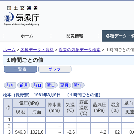
ホーム
防災情報
各種データ・
ホーム
>
各種データ・資料
>
過去の気象データ検索
>
１時間ごとの
１時間ごとの値
松本（長野県) 1981年3月9日 （１時間ごとの値）
露点
露点
露点
露点
気圧(hPa)
気圧(hPa)
気圧(hPa)
気圧(hPa)
風向・
風向・
風向・
風向・
降水量
降水量
降水量
降水量
気温
気温
気温
気温
蒸気圧
蒸気圧
蒸気圧
蒸気圧
湿度
湿度
湿度
湿度
時
時
時
時
温度
温度
温度
温度
(mm)
(mm)
(mm)
(mm)
(℃)
(℃)
(℃)
(℃)
(hPa)
(hPa)
(hPa)
(hPa)
(％)
(％)
(％)
(％)
現地
現地
現地
現地
海面
海面
海面
海面
風
風
風
風
(℃)
(℃)
(℃)
(℃)
1
1
1
1
--
--
--
--
2
2
2
2
--
--
--
--
3
3
3
3
946.3
946.3
946.3
946.3
1021.6
1021.6
1021.6
1021.6
--
--
--
--
-2.6
-2.6
-2.6
-2.6
4.2
4.2
4.2
4.2
82
82
82
82
0.
0.
0.
0.