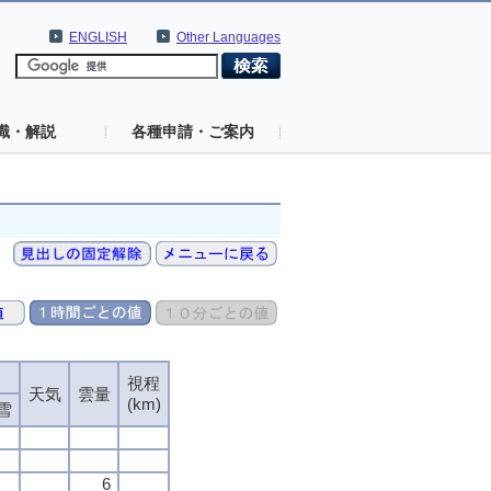
ENGLISH
Other Languages
識・解説
各種申請・ご案内
視程
視程
視程
視程
天気
天気
天気
天気
雲量
雲量
雲量
雲量
(km)
(km)
(km)
(km)
雪
雪
雪
雪
6
6
6
6