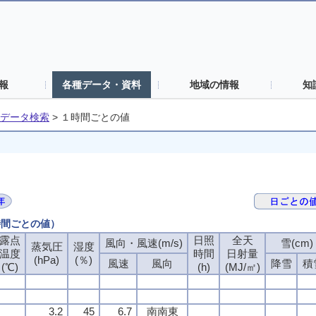
報
各種データ・資料
地域の情報
知
データ検索
>
１時間ごとの値
時間ごとの値）
露点
露点
露点
露点
日照
日照
日照
日照
全天
全天
全天
全天
風向・風速(m/s)
風向・風速(m/s)
風向・風速(m/s)
風向・風速(m/s)
雪(cm)
雪(cm)
雪(cm)
雪(cm)
蒸気圧
蒸気圧
蒸気圧
蒸気圧
湿度
湿度
湿度
湿度
温度
温度
温度
温度
時間
時間
時間
時間
日射量
日射量
日射量
日射量
(hPa)
(hPa)
(hPa)
(hPa)
(％)
(％)
(％)
(％)
風速
風速
風速
風速
風向
風向
風向
風向
降雪
降雪
降雪
降雪
積
積
積
積
(℃)
(℃)
(℃)
(℃)
(h)
(h)
(h)
(h)
(MJ/㎡)
(MJ/㎡)
(MJ/㎡)
(MJ/㎡)
3.2
3.2
3.2
3.2
45
45
45
45
6.7
6.7
6.7
6.7
南南東
南南東
南南東
南南東