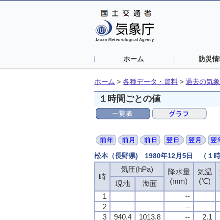
ホーム
防災情
ホーム
>
各種データ・資料
>
過去の気象
１時間ごとの値
松本（長野県) 1980年12月5日 （１
気圧(hPa)
気圧(hPa)
気圧(hPa)
気圧(hPa)
降水量
降水量
降水量
降水量
気温
気温
気温
気温
時
時
時
時
(mm)
(mm)
(mm)
(mm)
(℃)
(℃)
(℃)
(℃)
現地
現地
現地
現地
海面
海面
海面
海面
1
1
1
1
--
--
--
--
2
2
2
2
--
--
--
--
3
3
3
3
940.4
940.4
940.4
940.4
1013.8
1013.8
1013.8
1013.8
--
--
--
--
2.1
2.1
2.1
2.1