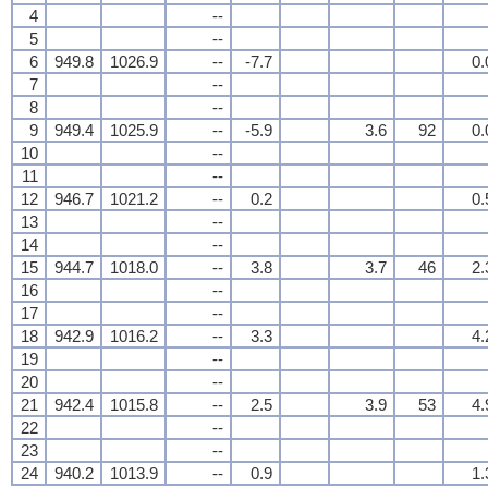
4
--
5
--
6
949.8
1026.9
--
-7.7
0.
7
--
8
--
9
949.4
1025.9
--
-5.9
3.6
92
0.
10
--
11
--
12
946.7
1021.2
--
0.2
0.
13
--
14
--
15
944.7
1018.0
--
3.8
3.7
46
2.
16
--
17
--
18
942.9
1016.2
--
3.3
4.
19
--
20
--
21
942.4
1015.8
--
2.5
3.9
53
4.
22
--
23
--
24
940.2
1013.9
--
0.9
1.