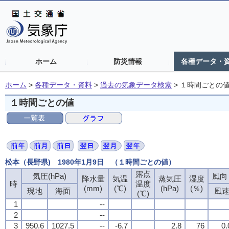
ホーム
防災情報
各種データ・
ホーム
>
各種データ・資料
>
過去の気象データ検索
>
１時間ごとの
１時間ごとの値
松本（長野県) 1980年1月9日 （１時間ごとの値）
露点
気圧(hPa)
風向・
降水量
気温
蒸気圧
湿度
時
温度
(mm)
(℃)
(hPa)
(％)
現地
海面
風
(℃)
1
--
2
--
3
950.6
1027.5
--
-6.7
2.8
76
0.