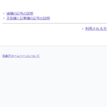
値欄の記号の説明
天気欄と記事欄の記号の説明
利用される方
気象庁ホームページについて