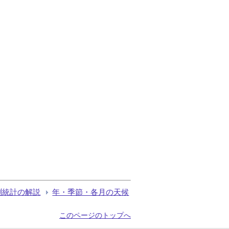
測統計の解説
年・季節・各月の天候
このページのトップへ