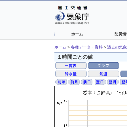
ホーム
防災情
ホーム
>
各種データ・資料
>
過去の気象
１時間ごとの値