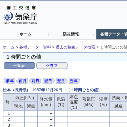
ホーム
防災情報
各種データ・
ホーム
>
各種データ・資料
>
過去の気象データ検索
>
１時間ごとの
１時間ごとの値
松本（長野県) 1957年12月26日 （１時間ごとの値）
露点
露点
露点
露点
気圧(hPa)
気圧(hPa)
気圧(hPa)
気圧(hPa)
風向・風
風向・風
風向・風
風向・風
降水量
降水量
降水量
降水量
気温
気温
気温
気温
蒸気圧
蒸気圧
蒸気圧
蒸気圧
湿度
湿度
湿度
湿度
時
時
時
時
温度
温度
温度
温度
(mm)
(mm)
(mm)
(mm)
(℃)
(℃)
(℃)
(℃)
(hPa)
(hPa)
(hPa)
(hPa)
(％)
(％)
(％)
(％)
現地
現地
現地
現地
海面
海面
海面
海面
風速
風速
風速
風速
(℃)
(℃)
(℃)
(℃)
1
1
1
1
--
--
--
--
2
2
2
2
--
--
--
--
3
3
3
3
--
--
--
--