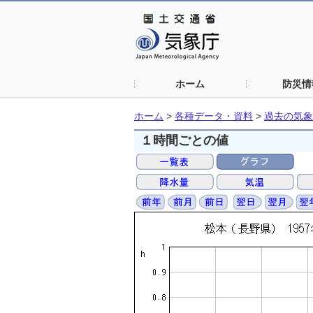
ホーム
防災情
ホーム
>
各種データ・資料
>
過去の気象
１時間ごとの値