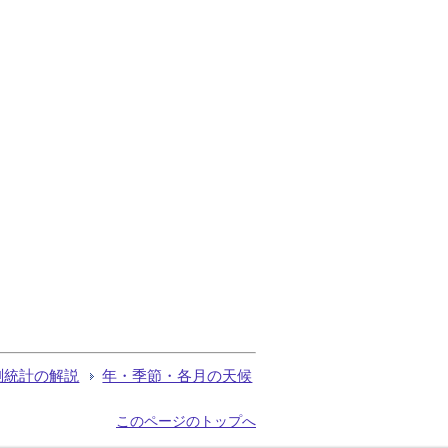
測統計の解説
年・季節・各月の天候
このページのトップへ