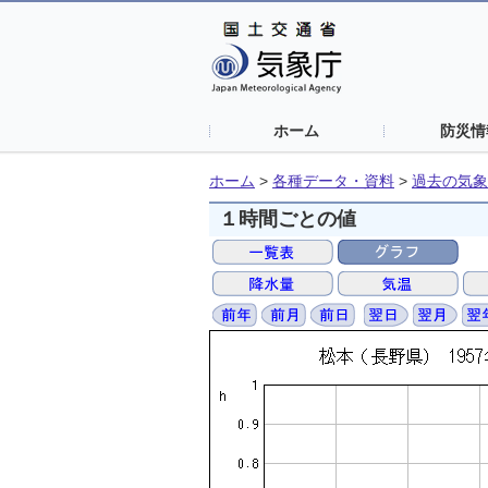
ホーム
防災情
ホーム
>
各種データ・資料
>
過去の気象
１時間ごとの値