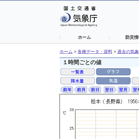
ホーム
防災情
ホーム
>
各種データ・資料
>
過去の気象
１時間ごとの値