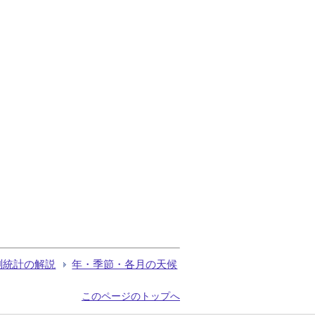
測統計の解説
年・季節・各月の天候
このページのトップへ