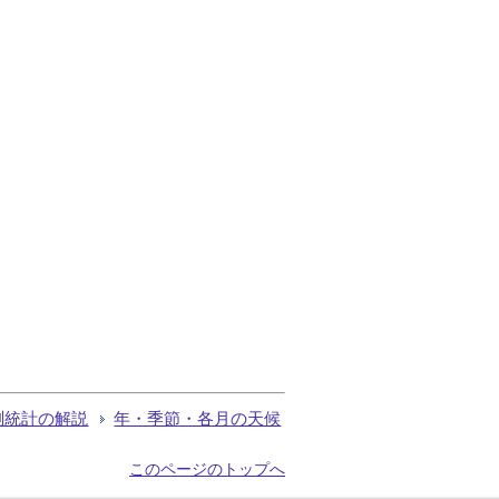
測統計の解説
年・季節・各月の天候
このページのトップへ