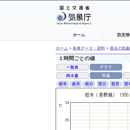
ホーム
防災情
ホーム
>
各種データ・資料
>
過去の気象
１時間ごとの値