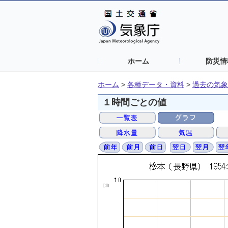
ホーム
防災情
ホーム
>
各種データ・資料
>
過去の気象
１時間ごとの値