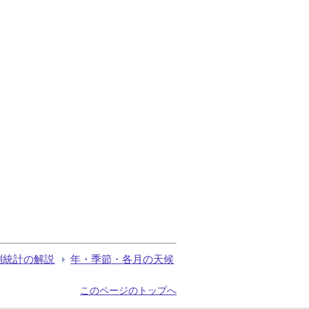
測統計の解説
年・季節・各月の天候
このページのトップへ