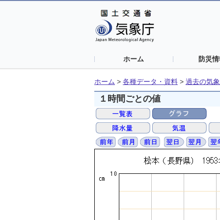
ホーム
防災情
ホーム
>
各種データ・資料
>
過去の気象
１時間ごとの値