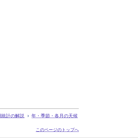
測統計の解説
年・季節・各月の天候
このページのトップへ