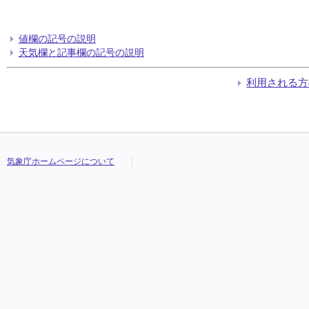
値欄の記号の説明
天気欄と記事欄の記号の説明
利用される方
気象庁ホームページについて