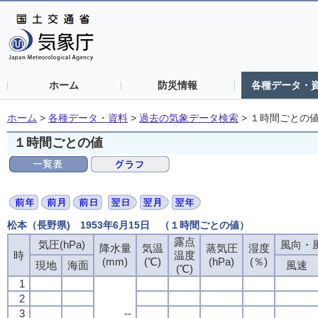
ホーム
防災情報
各種データ・
ホーム
>
各種データ・資料
>
過去の気象データ検索
>
１時間ごとの
１時間ごとの値
松本（長野県) 1953年6月15日 （１時間ごとの値）
露点
気圧(hPa)
風向・風
降水量
気温
蒸気圧
湿度
時
温度
(mm)
(℃)
(hPa)
(％)
現地
海面
風速
(℃)
1
2
3
--