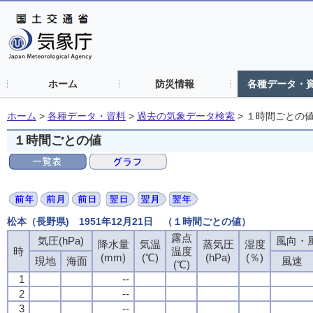
ホーム
防災情報
各種データ・
ホーム
>
各種データ・資料
>
過去の気象データ検索
>
１時間ごとの
１時間ごとの値
松本（長野県) 1951年12月21日 （１時間ごとの値）
露点
気圧(hPa)
風向・風
降水量
気温
蒸気圧
湿度
時
温度
(mm)
(℃)
(hPa)
(％)
現地
海面
風速
(℃)
1
--
2
--
3
--