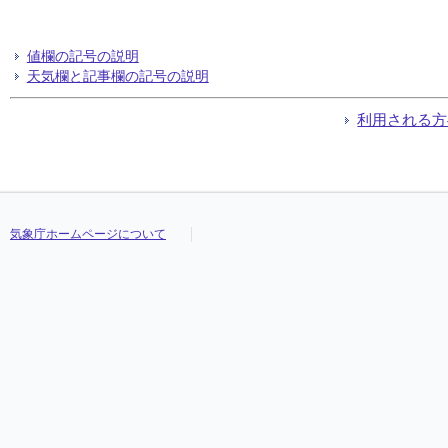
値欄の記号の説明
天気欄と記事欄の記号の説明
利用される方
気象庁ホームページについて