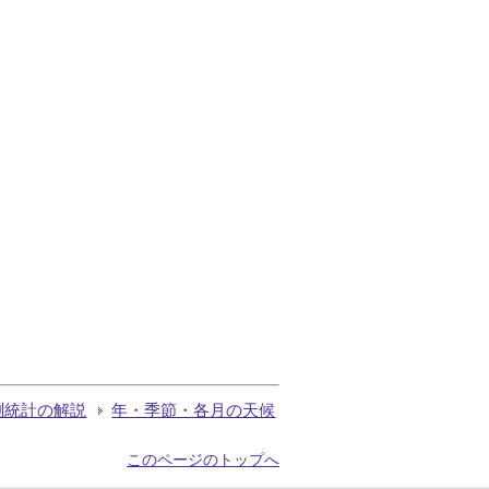
測統計の解説
年・季節・各月の天候
このページのトップへ