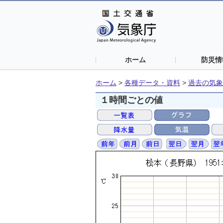
ホーム
防災情
ホーム
>
各種データ・資料
>
過去の気象
１時間ごとの値