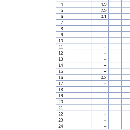
4
4.9
5
2.9
6
0.1
7
--
8
--
9
--
10
--
11
--
12
--
13
--
14
--
15
--
16
0.2
17
--
18
--
19
--
20
--
21
--
22
--
23
--
24
--