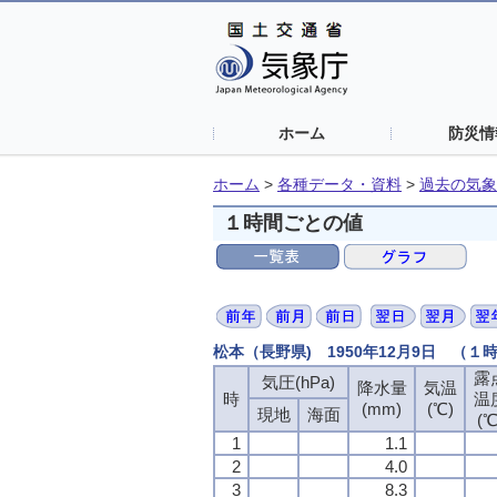
ホーム
防災情
ホーム
>
各種データ・資料
>
過去の気象
１時間ごとの値
松本（長野県) 1950年12月9日 （１
露
気圧(hPa)
降水量
気温
時
温
(mm)
(℃)
現地
海面
(℃
1
1.1
2
4.0
3
8.3