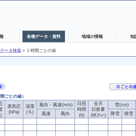
報
各種データ・資料
地域の情報
知
データ検索
>
１時間ごとの値
時間ごとの値）
点
日照
全天
風向・風速(m/s)
雪(cm)
蒸気圧
湿度
度
時間
日射量
(hPa)
(％)
風速
風向
降雪
積雪
)
(h)
(MJ/㎡)