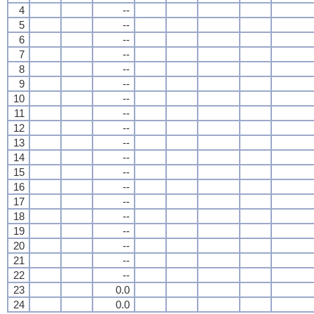
4
--
5
--
6
--
7
--
8
--
9
--
10
--
11
--
12
--
13
--
14
--
15
--
16
--
17
--
18
--
19
--
20
--
21
--
22
--
23
0.0
24
0.0