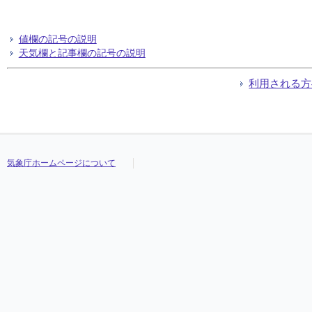
値欄の記号の説明
天気欄と記事欄の記号の説明
利用される方
気象庁ホームページについて