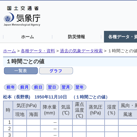
ホーム
防災情報
各種データ・
ホーム
>
各種データ・資料
>
過去の気象データ検索
>
１時間ごとの
１時間ごとの値
松本（長野県) 1950年11月10日 （１時間ごとの値）
露点
気圧(hPa)
風向・風
降水量
気温
蒸気圧
湿度
時
温度
(mm)
(℃)
(hPa)
(％)
現地
海面
風速
(℃)
1
--
2
--
3
--