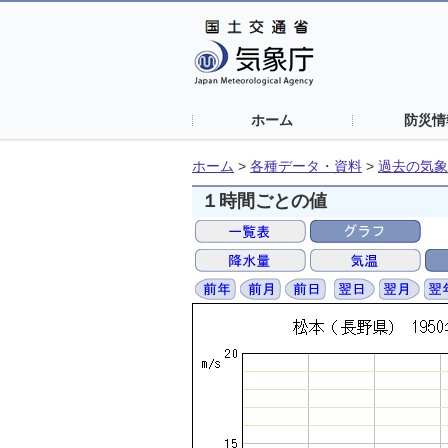
ホーム
防災情
ホーム
>
各種データ・資料
>
過去の気象
１時間ごとの値