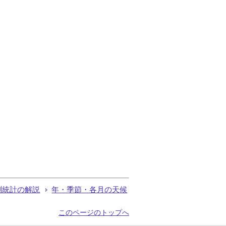
測統計の解説
年・季節・各月の天候
このページのトップへ