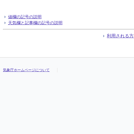
値欄の記号の説明
天気欄と記事欄の記号の説明
利用される方
気象庁ホームページについて