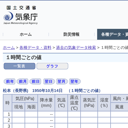
ホーム
防災情報
各種データ・
ホーム
>
各種データ・資料
>
過去の気象データ検索
>
１時間ごとの
１時間ごとの値
松本（長野県) 1950年10月14日 （１時間ごとの値）
露点
気圧(hPa)
風向・風
降水量
気温
蒸気圧
湿度
時
温度
(mm)
(℃)
(hPa)
(％)
現地
海面
風速
(℃)
1
--
2
--
3
--