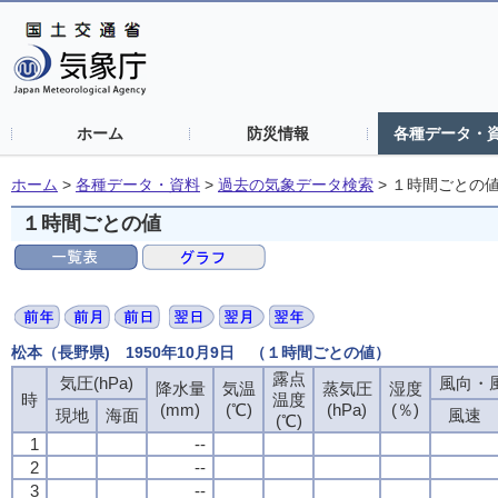
ホーム
防災情報
各種データ・
ホーム
>
各種データ・資料
>
過去の気象データ検索
>
１時間ごとの
１時間ごとの値
松本（長野県) 1950年10月9日 （１時間ごとの値）
露点
露点
露点
露点
気圧(hPa)
気圧(hPa)
気圧(hPa)
気圧(hPa)
風向・風
風向・風
風向・風
風向・風
降水量
降水量
降水量
降水量
気温
気温
気温
気温
蒸気圧
蒸気圧
蒸気圧
蒸気圧
湿度
湿度
湿度
湿度
時
時
時
時
温度
温度
温度
温度
(mm)
(mm)
(mm)
(mm)
(℃)
(℃)
(℃)
(℃)
(hPa)
(hPa)
(hPa)
(hPa)
(％)
(％)
(％)
(％)
現地
現地
現地
現地
海面
海面
海面
海面
風速
風速
風速
風速
(℃)
(℃)
(℃)
(℃)
1
1
1
1
--
--
--
--
2
2
2
2
--
--
--
--
3
3
3
3
--
--
--
--