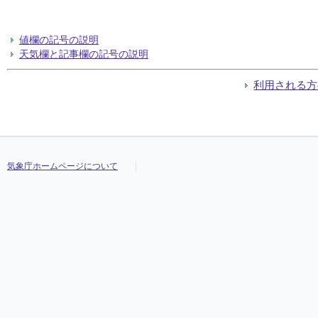
値欄の記号の説明
天気欄と記事欄の記号の説明
利用される方
気象庁ホームページについて