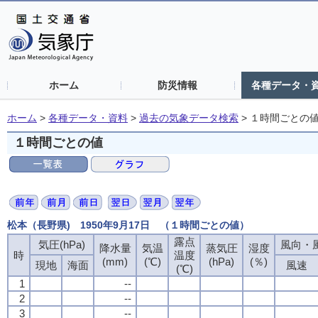
ホーム
防災情報
各種データ・
ホーム
>
各種データ・資料
>
過去の気象データ検索
>
１時間ごとの
１時間ごとの値
松本（長野県) 1950年9月17日 （１時間ごとの値）
露点
気圧(hPa)
風向・風
降水量
気温
蒸気圧
湿度
時
温度
(mm)
(℃)
(hPa)
(％)
現地
海面
風速
(℃)
1
--
2
--
3
--