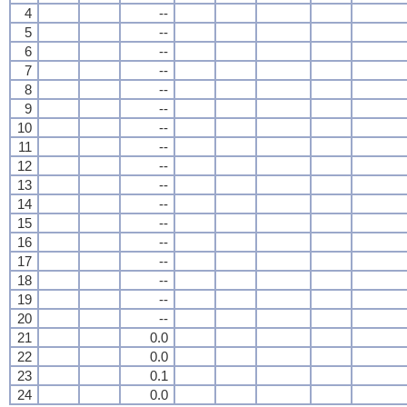
4
--
5
--
6
--
7
--
8
--
9
--
10
--
11
--
12
--
13
--
14
--
15
--
16
--
17
--
18
--
19
--
20
--
21
0.0
22
0.0
23
0.1
24
0.0