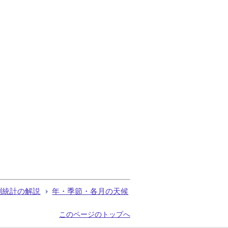
測統計の解説
年・季節・各月の天候
このページのトップへ