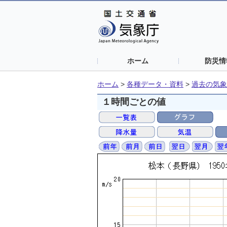
ホーム
防災情
ホーム
>
各種データ・資料
>
過去の気象
１時間ごとの値