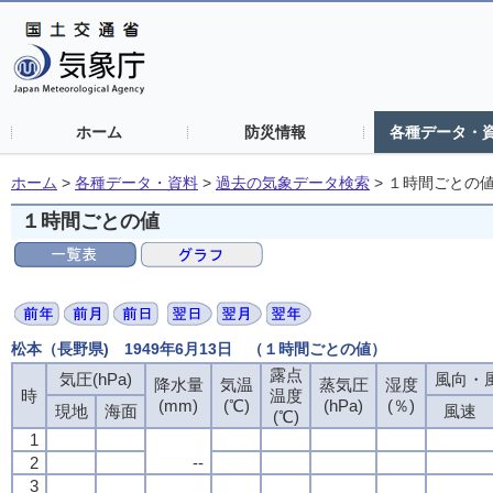
ホーム
防災情報
各種データ・
ホーム
>
各種データ・資料
>
過去の気象データ検索
>
１時間ごとの
１時間ごとの値
松本（長野県) 1949年6月13日 （１時間ごとの値）
露点
気圧(hPa)
風向・風
降水量
気温
蒸気圧
湿度
時
温度
(mm)
(℃)
(hPa)
(％)
現地
海面
風速
(℃)
1
2
--
3