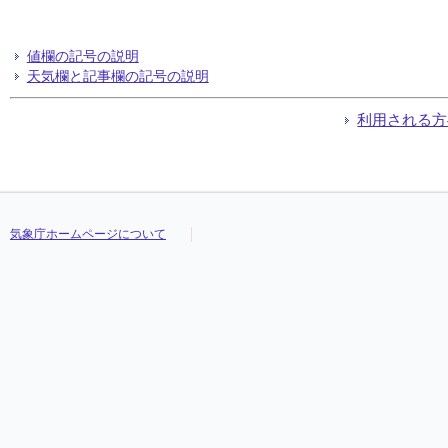
値欄の記号の説明
天気欄と記事欄の記号の説明
利用される方
気象庁ホームページについて