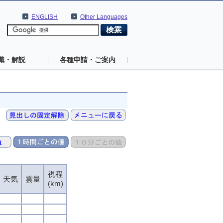
ENGLISH
Other Languages
識・解説
各種申請・ご案内
視程
視程
視程
視程
天気
天気
天気
天気
雲量
雲量
雲量
雲量
(km)
(km)
(km)
(km)