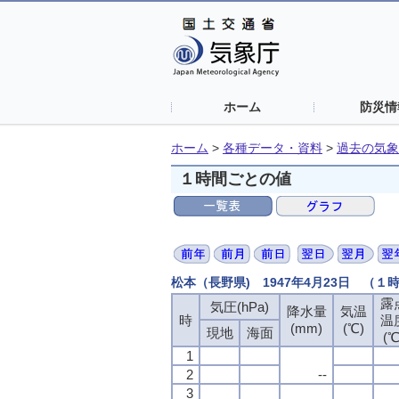
ホーム
防災情
ホーム
>
各種データ・資料
>
過去の気象
１時間ごとの値
松本（長野県) 1947年4月23日 （１
露
露
露
露
気圧(hPa)
気圧(hPa)
気圧(hPa)
気圧(hPa)
降水量
降水量
降水量
降水量
気温
気温
気温
気温
時
時
時
時
温
温
温
温
(mm)
(mm)
(mm)
(mm)
(℃)
(℃)
(℃)
(℃)
現地
現地
現地
現地
海面
海面
海面
海面
(℃
(℃
(℃
(℃
1
1
1
1
2
2
2
2
--
--
--
--
3
3
3
3