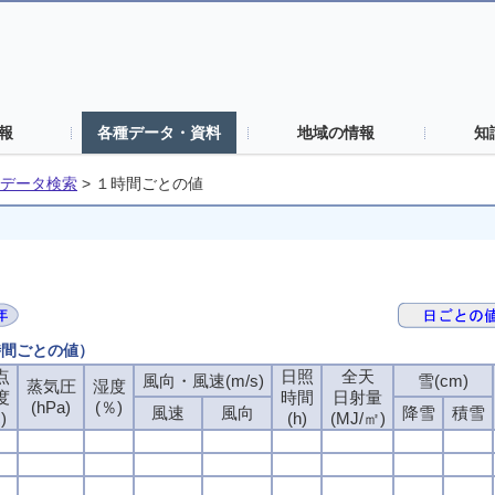
報
各種データ・資料
地域の情報
知
データ検索
>
１時間ごとの値
時間ごとの値）
点
点
点
点
日照
日照
日照
日照
全天
全天
全天
全天
風向・風速(m/s)
風向・風速(m/s)
風向・風速(m/s)
風向・風速(m/s)
雪(cm)
雪(cm)
雪(cm)
雪(cm)
蒸気圧
蒸気圧
蒸気圧
蒸気圧
湿度
湿度
湿度
湿度
度
度
度
度
時間
時間
時間
時間
日射量
日射量
日射量
日射量
(hPa)
(hPa)
(hPa)
(hPa)
(％)
(％)
(％)
(％)
風速
風速
風速
風速
風向
風向
風向
風向
降雪
降雪
降雪
降雪
積雪
積雪
積雪
積雪
)
)
)
)
(h)
(h)
(h)
(h)
(MJ/㎡)
(MJ/㎡)
(MJ/㎡)
(MJ/㎡)