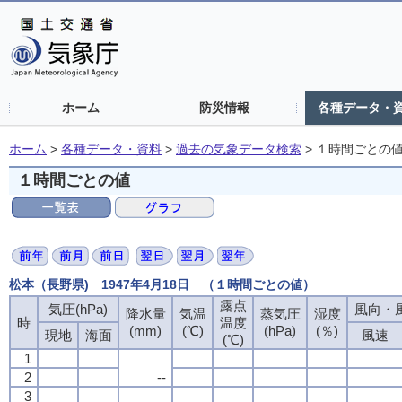
ホーム
防災情報
各種データ・
ホーム
>
各種データ・資料
>
過去の気象データ検索
>
１時間ごとの
１時間ごとの値
松本（長野県) 1947年4月18日 （１時間ごとの値）
露点
気圧(hPa)
風向・風
降水量
気温
蒸気圧
湿度
時
温度
(mm)
(℃)
(hPa)
(％)
現地
海面
風速
(℃)
1
2
--
3