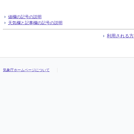
値欄の記号の説明
天気欄と記事欄の記号の説明
利用される方
気象庁ホームページについて