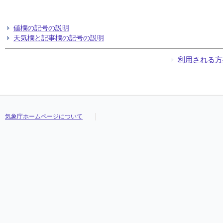
値欄の記号の説明
天気欄と記事欄の記号の説明
利用される方
気象庁ホームページについて