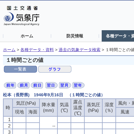
ホーム
防災情報
各種データ・
ホーム
>
各種データ・資料
>
過去の気象データ検索
>
１時間ごとの
１時間ごとの値
松本（長野県) 1946年9月16日 （１時間ごとの値）
露点
気圧(hPa)
風向・風
降水量
気温
蒸気圧
湿度
時
温度
(mm)
(℃)
(hPa)
(％)
現地
海面
風速
(℃)
1
2
--
3