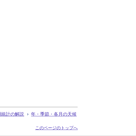
測統計の解説
年・季節・各月の天候
このページのトップへ