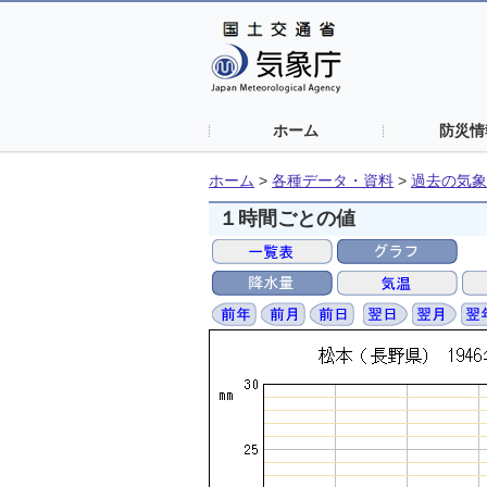
ホーム
防災情
ホーム
>
各種データ・資料
>
過去の気象
１時間ごとの値