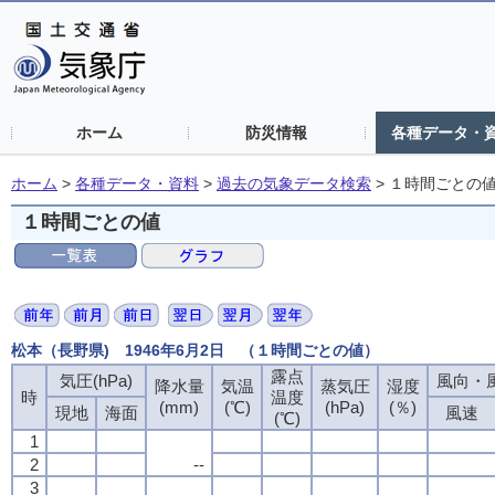
ホーム
防災情報
各種データ・
ホーム
>
各種データ・資料
>
過去の気象データ検索
>
１時間ごとの
１時間ごとの値
松本（長野県) 1946年6月2日 （１時間ごとの値）
露点
気圧(hPa)
風向・風
降水量
気温
蒸気圧
湿度
時
温度
(mm)
(℃)
(hPa)
(％)
現地
海面
風速
(℃)
1
2
--
3